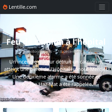
Lentille.com
Retour
Feu de camion à l'hôpital
10 photographies — 18 décembre 2004
Un incendie majeur détruit un camion et
atteint une paroi de l'Hôpital Honoré-Mercier.
Une deuxième alarme a été sonnée et
l'équipe Haz-Mat a été rappelée.